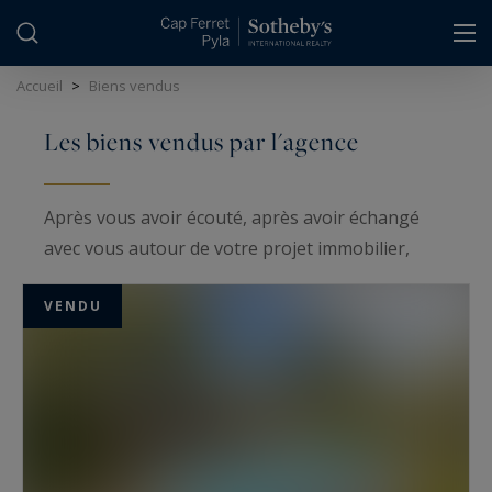
Panneau de gestion des cookies
Accueil
>
Biens vendus
Les biens vendus par l'agence
Après vous avoir écouté, après avoir échangé
avec vous autour de votre projet immobilier,
patrimonial et souvent familial, nous avons
VENDU
estimé votre bien dans le contexte global du
marché de l’Immobilier.
Cette juste estimation est la base de toute
transaction réussie et équilibrée.
Les biens ci-dessous, aujourd’hui vendus, ont été