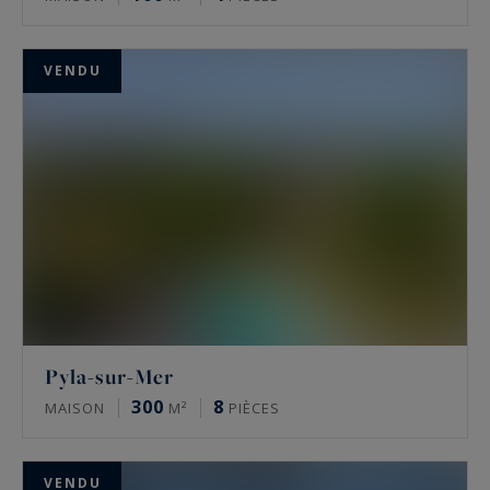
VENDU
Pyla-sur-Mer
300
8
MAISON
M²
PIÈCES
VENDU