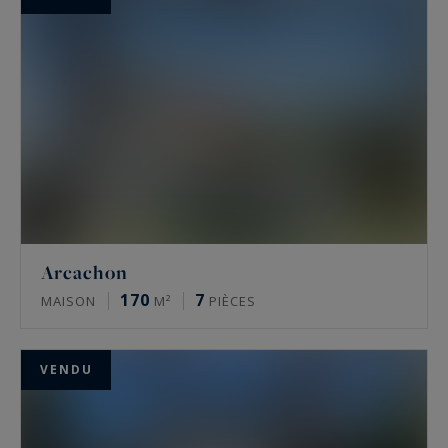
Arcachon
170
7
MAISON
M²
PIÈCES
VENDU