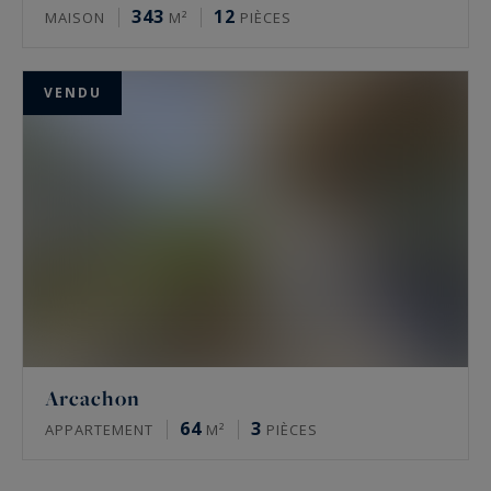
343
12
MAISON
M²
PIÈCES
VENDU
Arcachon
64
3
APPARTEMENT
M²
PIÈCES