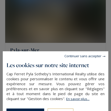
Pyla-sur-Mer
Continuer sans accepter
129
7
MAISON
M²
PIÈCES
Les cookies sur notre site internet
Cap Ferret Pyla Sotheby's International Realty utilise des
VENDU
cookies pour personnaliser le contenu et vous offrir une
expérience sur mesure. Vous pouvez gérer vos
préférences et en savoir plus en cliquant sur "Réglages"
et à tout moment dans le pied de page du site en
cliquant sur "Gestion des cookies".
En savoir plus...