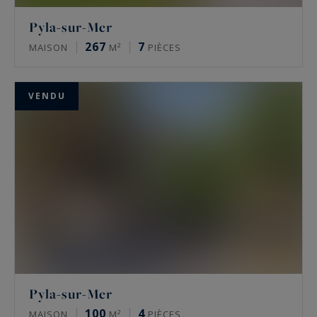
Pyla-sur-Mer
267
7
MAISON
M²
PIÈCES
VENDU
Pyla-sur-Mer
100
4
MAISON
M²
PIÈCES