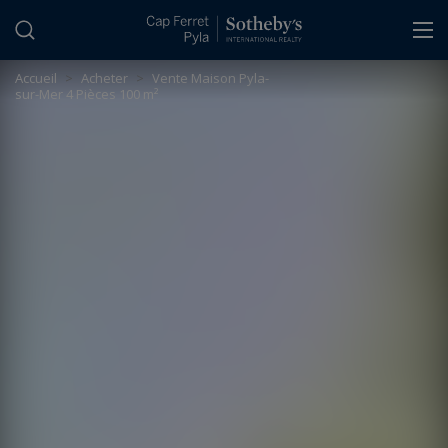
Panneau de gestion des cookies
Accueil
>
Acheter
>
Vente Maison Pyla-
sur-Mer 4 Pièces 100 m²