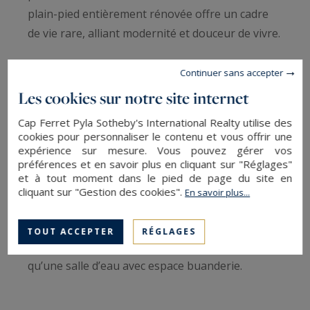
plain-pied entièrement rénovée offre un cadre
de vie rare, alliant modernité et douceur de vivre.
Idéalement située à quelques minutes de la
Continuer sans accepter
plage, des commerces et lieux de vie, elle
Les cookies sur notre site internet
constitue un lieu de villégiature parfait. Orientée
Cap Ferret Pyla Sotheby's International Realty utilise des
sud-ouest, elle bénéficie d’une belle luminosité
cookies pour personnaliser le contenu et vous offrir une
qui sublime ses volumes.
expérience sur mesure. Vous pouvez gérer vos
préférences et en savoir plus en cliquant sur "Réglages"
et à tout moment dans le pied de page du site en
D'une surface actuelle de 78 m2, elle propose
cliquant sur "Gestion des cookies".
En savoir plus...
une entrée avec rangements, un espace de vie
ouvert avec cuisine équipée et salle à manger, un
TOUT ACCEPTER
RÉGLAGES
séjour cathédrale élégant, deux chambres ainsi
qu’une salle d’eau avec espace buanderie.
À l’extérieur, un jardin paysager sans vis-à-vis,