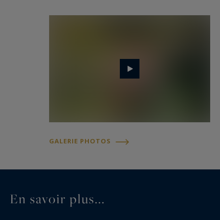
Immobilier de prestige inspirant, experts en
propriétés de luxe, Bassin d’Arcachon, du Cap
Ferret au Pyla sur Mer.
jeanalain.nebout@capferretpylasothebysrealty.com
Les informations sur les risques auxquels ce
bien est exposé sont disponibles sur :
www.georisques.gouv.fr
GALERIE PHOTOS
En savoir plus...