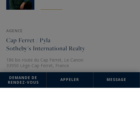
AGENCE
Cap Ferret / Pyla
Sotheby's International Realty
186 bis route du Cap Ferret, Le Canon
33950 Lège-Cap Ferret, France
+33 5 56 60 68 32
DEMANDE DE
APPELER
MESSAGE
RENDEZ-VOUS
Les informations recueillies sur ce formulaire sont enregistrées dans un
fichier informatisé par la société Cap Ferret / Pyla Sotheby's
International Realty pour la gestion et le suivi de votre demande.
Conformément à la loi "Informatique et liberté", vous pouvez exercer
votre droit d'accès aux données vous concernant et les faire rectifier en