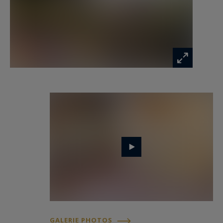
- Points forts : l’emplacement idéal entre Bassin
et Océan, l’environnement préservé et calme
tout en étant proche des lieux de vie.
Contact : Anne Valérie Colas - 06 86 92 72 53
pour Cap Ferret Pyla Sotheby's International
Realty.
L’immobilier de prestige inspirant, experts en
biens d’exception, Bassin d’Arcachon, du Cap
Ferret à Pyla sur Mer.
annevalerie.colas@capferretpylasothebysrealty.com
Les informations sur les risques auxquels ce
bien est exposé sont disponibles sur :
GALERIE PHOTOS