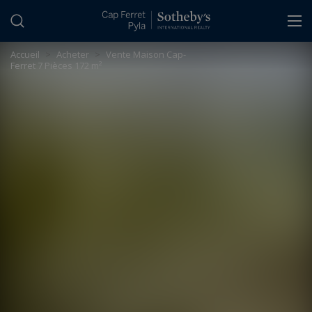
Panneau de gestion des cookies
Accueil
>
Acheter
>
Vente Maison Cap-
Ferret 7 Pièces 172 m²