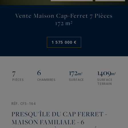
Vente Maison Cap-Ferret 7 Pièces
172 m²
1 575 000 €
7
6
172
1409
m²
m²
PIÈCES
CHAMBRES
SURFACE
SURFACE
TERRAIN
RÉF. CF5-164
PRESQU'ÎLE DU CAP FERRET -
MAISON FAMILIALE - 6