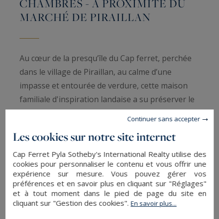
CHAMBRES - À PROXIMITÉ DU
MARCHÉ DE PIRAILLAN
Au cœur de la presqu’île du Cap ferret, perchée
dans le village de Piraillan, au calme d’une
impasse et entourée de verdure, cette maison
familiale d'inspiration landaise a su préserver le
charme des constructions des années 70.
Continuer sans accepter
Les cookies sur notre site internet
D’une surface d’environ 172 m², elle profite d’une
belle vue dégagée sur la pinède et s’épanouit sur
Cap Ferret Pyla Sotheby's International Realty utilise des
cookies pour personnaliser le contenu et vous offrir une
un vaste terrain arboré, bien exposé, de plus de
expérience sur mesure. Vous pouvez gérer vos
1 400 m².
préférences et en savoir plus en cliquant sur "Réglages"
et à tout moment dans le pied de page du site en
cliquant sur "Gestion des cookies".
En savoir plus...
L’emplacement, paisible et préservé, vous